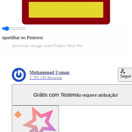
mpartilhar no Pinterest
microfone vintage ícone Projeto Vetor Pro
Muhammad Usman
Seguir
2.783.145 Recursos
Grátis com Teste
Não requere atribuição!