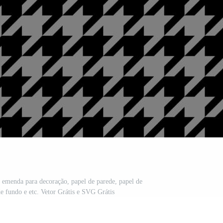
 emenda para decoração, papel de parede, papel de
e fundo e etc. Vetor Grátis e SVG Grátis