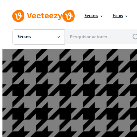
Vetores
Fotos
Vetores
Todas Imagens
Fotos
PNGs
PSDs
SVGs
Modelos
Vetores
Videos
Motion graphics
Imagens Editoriais
Eventos Editoriais