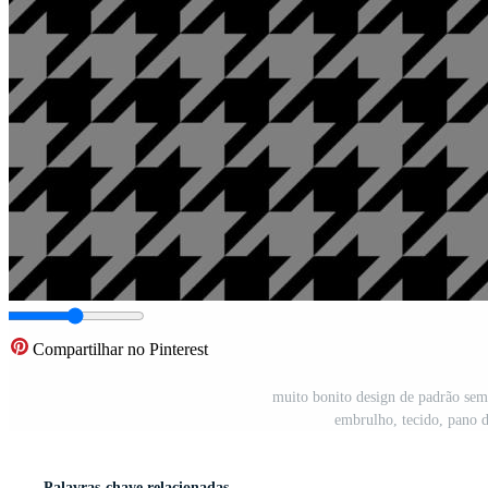
Compartilhar no Pinterest
muito bonito design de padrão sem
embrulho, tecido, pano d
Palavras-chave relacionadas