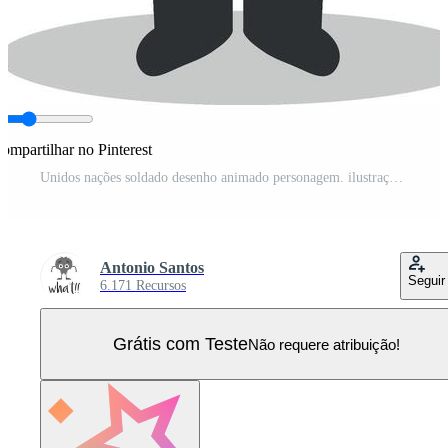
ompartilhar no Pinterest
Unidos nações soldado desenho animado personagem. ilustração. crianças história coleção. Vetor Pro
Antonio Santos
Seguir
6.171 Recursos
Grátis com Teste
Não requere atribuição!