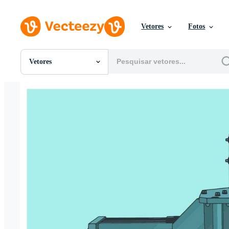
Vetores
Fotos
Vetores
Todas Imagens
Fotos
PNGs
PSDs
SVGs
Modelos
Vetores
Videos
Motion graphics
Imagens Editoriais
Eventos Editoriais