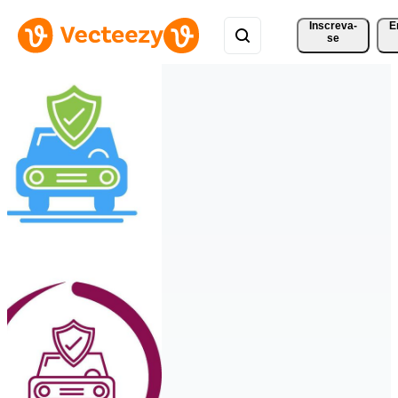
Inscreva-
E
se