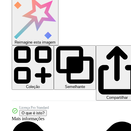
Reimagine esta imagem
Coleção
Semelhante
Compartilhar
Licença Pro Standard
O que é isto?
Mais informações