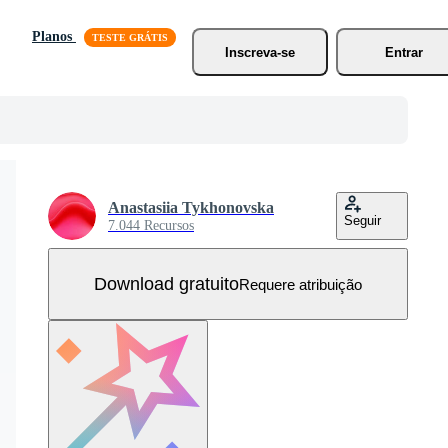
Planos
Inscreva-se
Entrar
Anastasiia Tykhonovska
Seguir
7.044 Recursos
Download gratuito
Requere atribuição