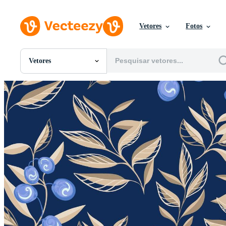
Vetores
Fotos
Vetores
Todas Imagens
Fotos
PNGs
PSDs
SVGs
Modelos
Vetores
Videos
Motion graphics
Imagens Editoriais
Eventos Editoriais