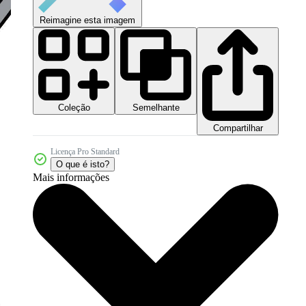
Reimagine esta imagem
Coleção
Semelhante
Compartilhar
Licença Pro Standard
O que é isto?
Mais informações