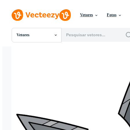
Vetores
Fotos
Vetores
Todas Imagens
Fotos
PNGs
PSDs
SVGs
Modelos
Vetores
Videos
Motion graphics
Imagens Editoriais
Eventos Editoriais