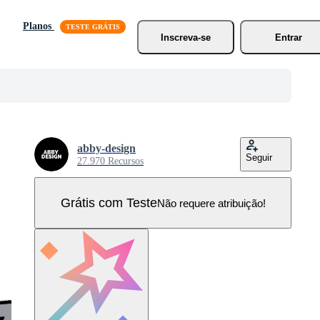
Planos
Inscreva-se
Entrar
abby-design
Seguir
27.970 Recursos
Grátis com Teste
Não requere atribuição!