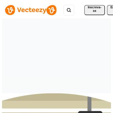
Inscreva-
E
se