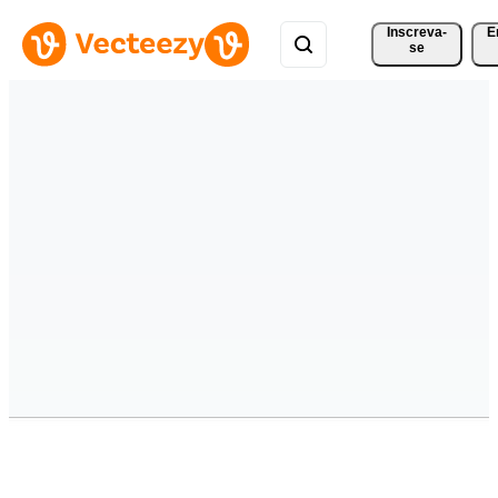
Inscreva-
E
se