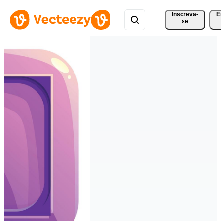
Inscreva-
E
se