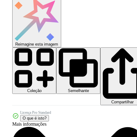
Reimagine esta imagem
Coleção
Semelhante
Compartilhar
Licença Pro Standard
O que é isto?
Mais informações