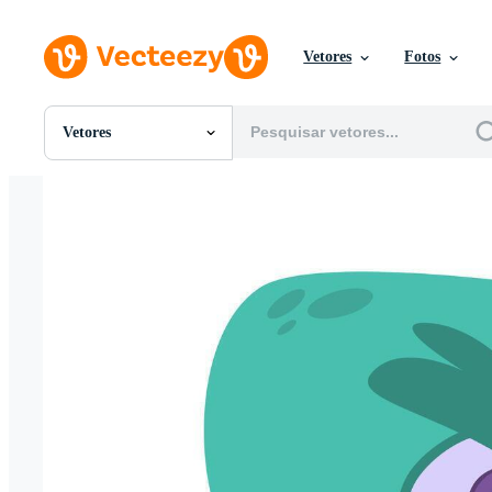
Vetores
Fotos
Vetores
Todas Imagens
Fotos
PNGs
PSDs
SVGs
Modelos
Vetores
Videos
Motion graphics
Imagens Editoriais
Eventos Editoriais