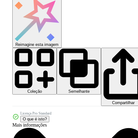
Reimagine esta imagem
Coleção
Semelhante
Compartilhar
Licença Pro Standard
O que é isto?
Mais informações