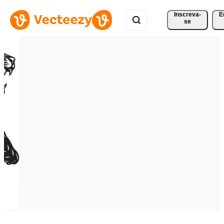
Inscreva-
E
se