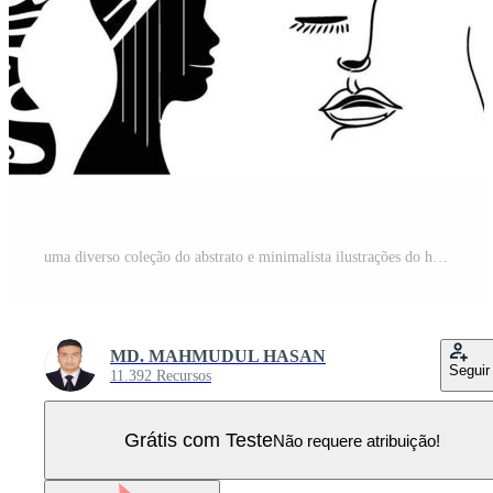
uma diverso coleção do abstrato e minimalista ilustrações do humano rostos e perfis. isto conjunto características linha arte, silhueta retratos, e artístico interpretações do facial características Vetor Pro
MD. MAHMUDUL HASAN
Seguir
11.392 Recursos
Grátis com Teste
Não requere atribuição!