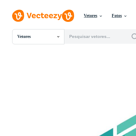
Vetores
Fotos
Vetores
Todas Imagens
Fotos
PNGs
PSDs
SVGs
Modelos
Vetores
Videos
Motion graphics
Imagens Editoriais
Eventos Editoriais