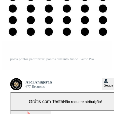
polca pontos padronizar. pontos cinzento fundo. Vetor Pro
Ardi Anugerah
Seguir
677 Recursos
Grátis com Teste
Não requere atribuição!