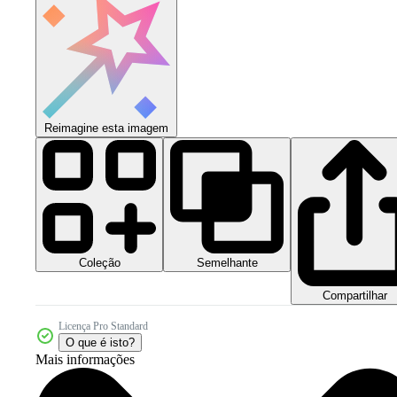
Reimagine esta imagem
Coleção
Semelhante
Compartilhar
Licença Pro Standard
O que é isto?
Mais informações