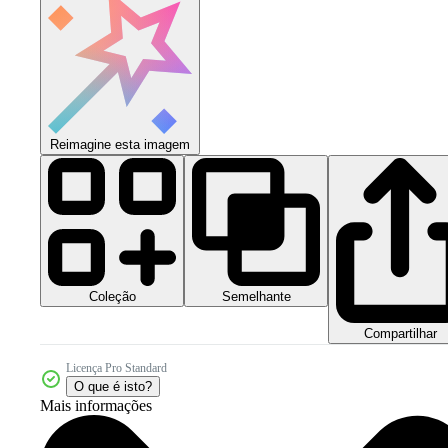
Reimagine esta imagem
Coleção
Semelhante
Compartilhar
Licença Pro Standard
O que é isto?
Mais informações