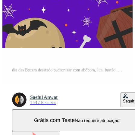
dia das Bruxas desatado padronizar com abóbora, lua, bastão, e caixão Vetor Pro
Saeful Anwar
Seguir
1.917 Recursos
Grátis com Teste
Não requere atribuição!