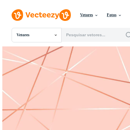
Vetores
Fotos
Vetores
Todas Imagens
Fotos
PNGs
PSDs
SVGs
Modelos
Vetores
Videos
Motion graphics
Imagens Editoriais
Eventos Editoriais