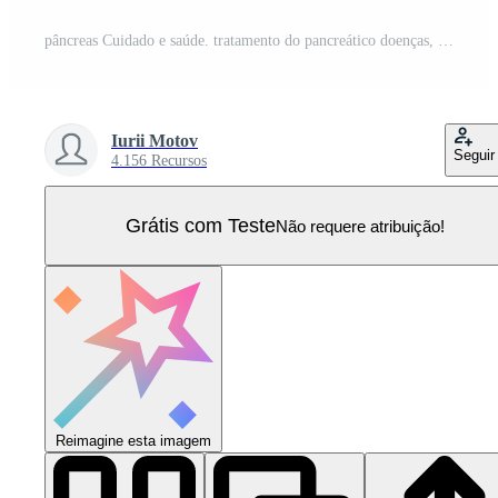
pâncreas Cuidado e saúde. tratamento do pancreático doenças, agudo e crônica pancreatite. médico segurando dentro mão pâncreas ícone e médico ícones rede conexão em virtual tela. . Vetor Pro
Iurii Motov
Seguir
4.156 Recursos
Grátis com Teste
Não requere atribuição!
Reimagine esta imagem