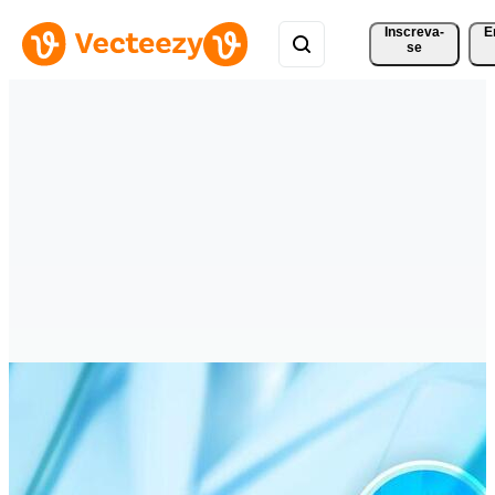
Inscreva-
E
se