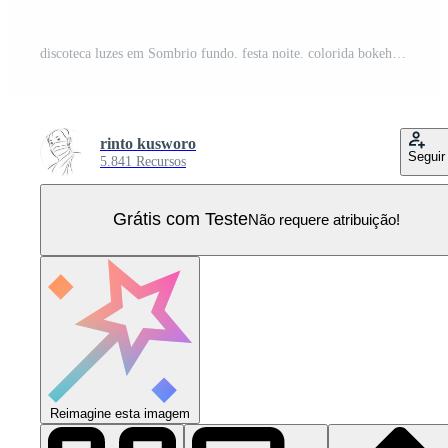
discoteca luzes em Sombrio fundo. festa noite. colorida bokeh brilhante. Vetor Pro
rinto kusworo
Seguir
5.841 Recursos
Grátis com Teste
Não requere atribuição!
Reimagine esta imagem