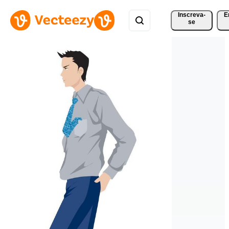
Inscreva-
E
se