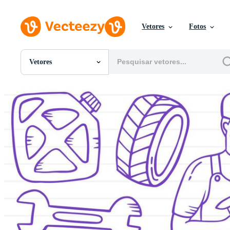
Vetores
Fotos
Vetores
Todas Imagens
Fotos
PNGs
PSDs
SVGs
Modelos
Vetores
Videos
Motion graphics
Imagens Editoriais
Eventos Editoriais