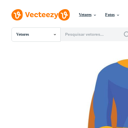
Vetores
Fotos
Vetores
Todas Imagens
Fotos
PNGs
PSDs
SVGs
Modelos
Vetores
Videos
Motion graphics
Imagens Editoriais
Eventos Editoriais