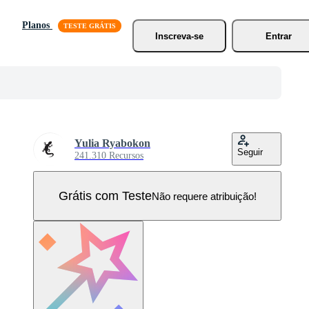
Planos
Inscreva-se
Entrar
Yulia Ryabokon
Seguir
241.310 Recursos
Grátis com Teste
Não requere atribuição!