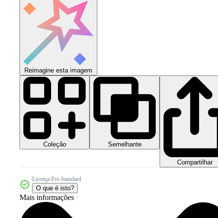
Reimagine esta imagem
Coleção
Semelhante
Compartilhar
Licença Pro Standard
O que é isto?
Mais informações