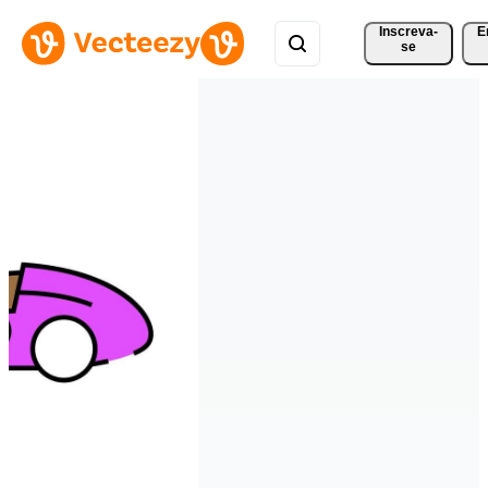
Inscreva-
E
se