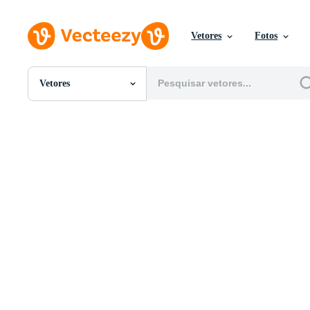
Vetores
Fotos
Vetores
Todas Imagens
Fotos
PNGs
PSDs
SVGs
Modelos
Vetores
Videos
Motion graphics
Imagens Editoriais
Eventos Editoriais