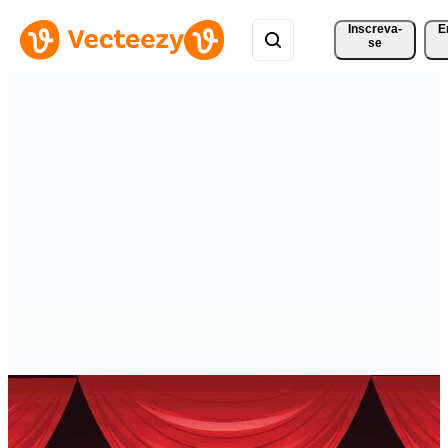
Inscreva-
E
se