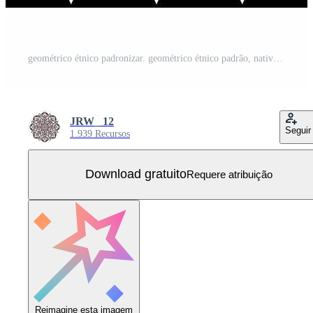
geométrico étnico padronizar. geométrico étnico padrão, nativo americano tribal tecido Projeto para roupas, têxtil, invólucro, fundo, papel de parede, tapete, bordado, , ilustração Projeto Vetor Grátis
JRW_ 12
Seguir
1.939 Recursos
Download gratuito
Requere atribuição
Reimagine esta imagem