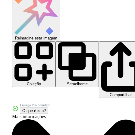
Reimagine esta imagem
Coleção
Semelhante
Compartilhar
Licença Pro Standard
O que é isto?
Mais informações