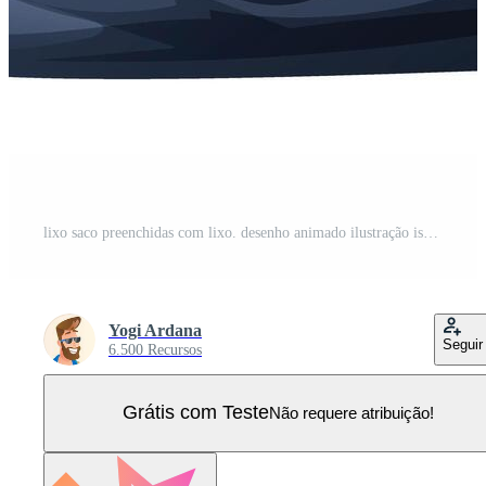
lixo saco preenchidas com lixo. desenho animado ilustração isolado em branco fundo Vetor Pro
Yogi Ardana
Seguir
6.500 Recursos
Grátis com Teste
Não requere atribuição!