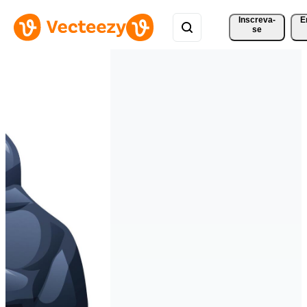
Inscreva-
E
se