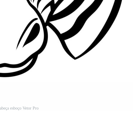
abeça esboço Vetor Pro