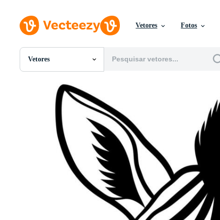
Vetores
Fotos
Vetores
Todas Imagens
Fotos
PNGs
PSDs
SVGs
Modelos
Vetores
Videos
Motion graphics
Imagens Editoriais
Eventos Editoriais