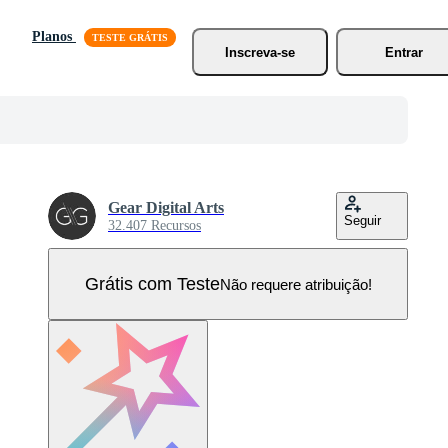
Planos
Inscreva-se
Entrar
Gear Digital Arts
Seguir
32.407 Recursos
Grátis com Teste
Não requere atribuição!