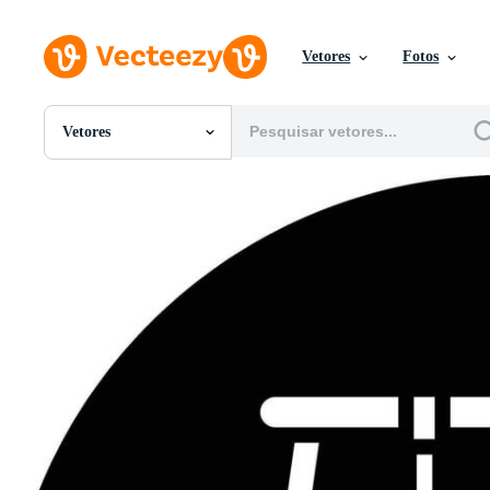
Vetores
Fotos
Vetores
Todas Imagens
Fotos
PNGs
PSDs
SVGs
Modelos
Vetores
Videos
Motion graphics
Imagens Editoriais
Eventos Editoriais