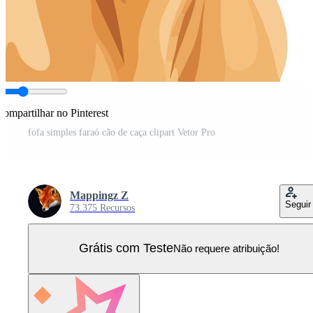
Compartilhar no Pinterest
fofa simples faraó cão de caça clipart Vetor Pro
Mappingz Z
Seguir
73.375 Recursos
Grátis com Teste
Não requere atribuição!