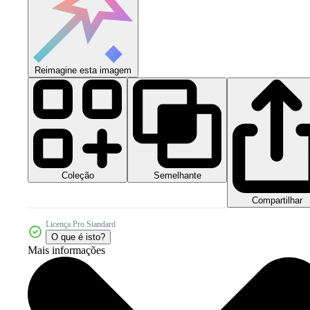
Reimagine esta imagem
Coleção
Semelhante
Compartilhar
Licença Pro Standard
O que é isto?
Mais informações