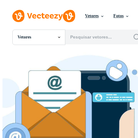
Vetores
Fotos
Vetores
Todas Imagens
Fotos
PNGs
PSDs
SVGs
Modelos
Vetores
Videos
Motion graphics
Imagens Editoriais
Eventos Editoriais