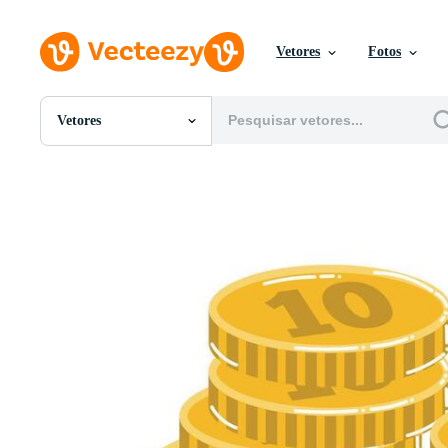
Vetores
Fotos
Vetores
Todas Imagens
Fotos
PNGs
PSDs
SVGs
Modelos
Vetores
Videos
Motion graphics
Imagens Editoriais
Eventos Editoriais