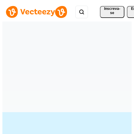
Inscreva-
E
se