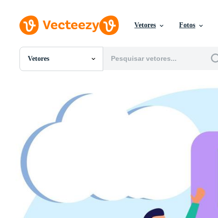
Vetores
Fotos
Vetores
Todas Imagens
Fotos
PNGs
PSDs
SVGs
Modelos
Vetores
Videos
Motion graphics
Imagens Editoriais
Eventos Editoriais