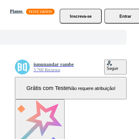
Planos
Inscreva-se
Entrar
ismunandar rambe
Seguir
3.760 Recursos
Grátis com Teste
Não requere atribuição!