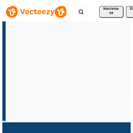
Inscreva-
E
se