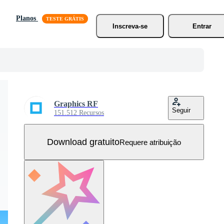
Planos
Inscreva-se
Entrar
Graphics RF
Seguir
151.512 Recursos
Download gratuito
Requere atribuição