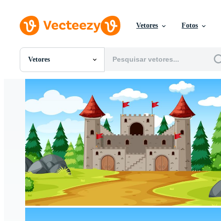
Vetores
Fotos
Vetores
Todas Imagens
Fotos
PNGs
PSDs
SVGs
Modelos
Vetores
Videos
Motion graphics
Imagens Editoriais
Eventos Editoriais