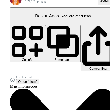
Seguir
9.730 Recursos
Baixar Agora
Requere atribuição
Coleção
Semelhante
Compartilhar
Uso Editorial
O que é isto?
Mais informações