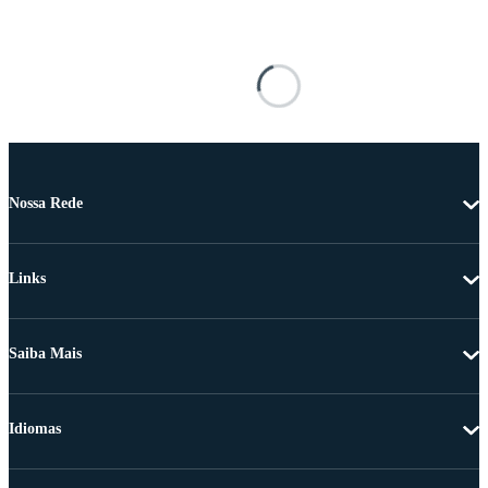
Nossa Rede
Links
Saiba Mais
Idiomas