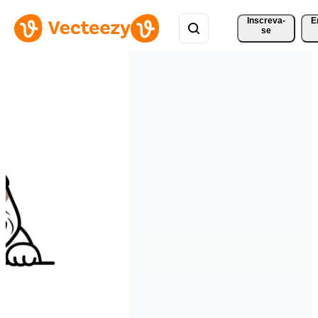
Inscreva-
E
se