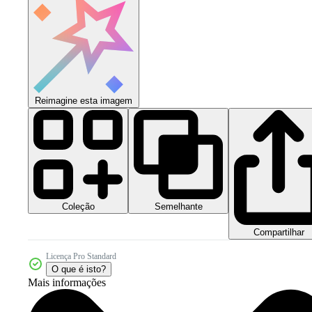
Reimagine esta imagem
Coleção
Semelhante
Compartilhar
Licença Pro Standard
O que é isto?
Mais informações