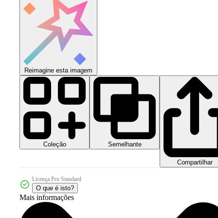
Reimagine esta imagem
Coleção
Semelhante
Compartilhar
Licença Pro Standard
O que é isto?
Mais informações