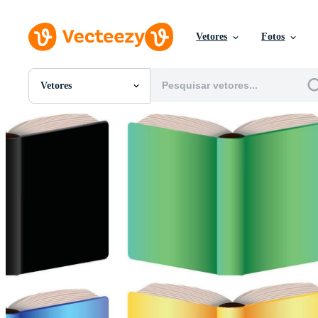
Vetores
Fotos
Vetores
Todas Imagens
Fotos
PNGs
PSDs
SVGs
Modelos
Vetores
Videos
Motion graphics
Imagens Editoriais
Eventos Editoriais