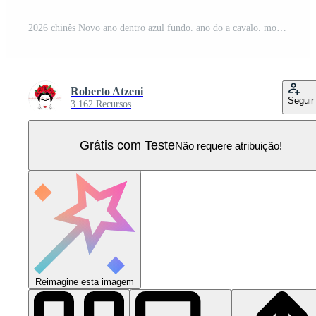
2026 chinês Novo ano dentro azul fundo. ano do a cavalo. moderno arte ouro números Projeto para cobrir, cartão, poster, bandeira, logotipo zodíaco placa. dourado luxo modelo Vetor Pro
Roberto Atzeni
Seguir
3.162 Recursos
Grátis com Teste
Não requere atribuição!
Reimagine esta imagem