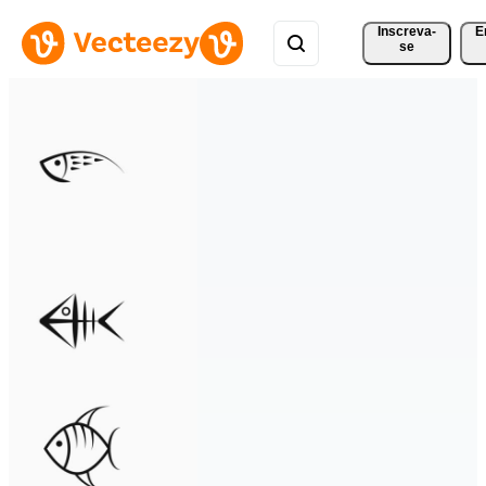
Inscreva-
E
se