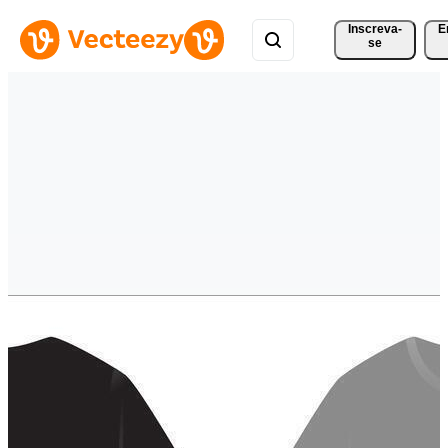
Inscreva-
E
se