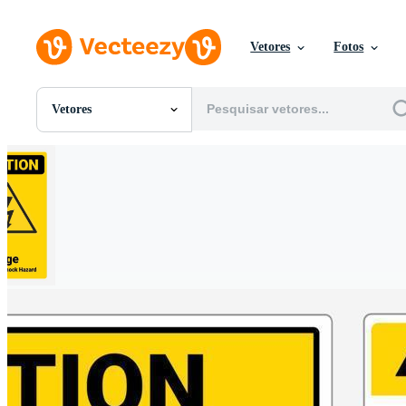
Vetores
Fotos
Vetores
Todas Imagens
Fotos
PNGs
PSDs
SVGs
Modelos
Vetores
Videos
Motion graphics
Imagens Editoriais
Eventos Editoriais