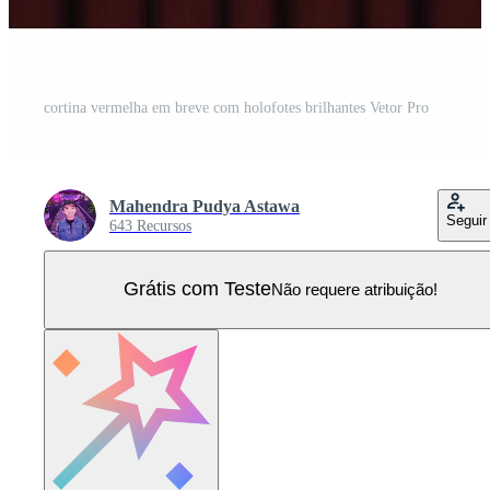
cortina vermelha em breve com holofotes brilhantes Vetor Pro
Mahendra Pudya Astawa
Seguir
643 Recursos
Grátis com Teste
Não requere atribuição!