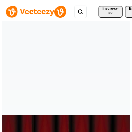
Inscreva-
E
se