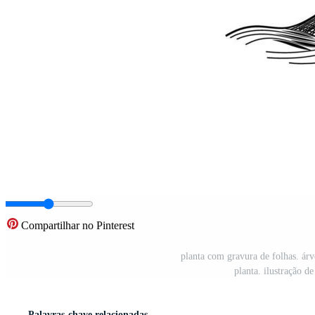
Compartilhar no Pinterest
planta com gravura de folhas. árv
planta. ilustração d
Palavras-chave relacionadas