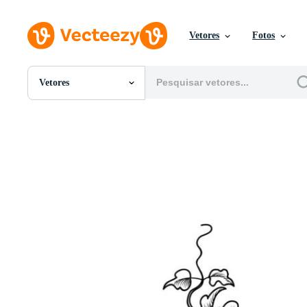
Vetores
Fotos
Vetores
Todas Imagens
Fotos
PNGs
PSDs
SVGs
Modelos
Vetores
Videos
Motion graphics
Imagens Editoriais
Eventos Editoriais