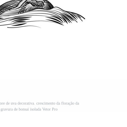
ore de uva decorativa. crescimento da floração da
e gravura de bonsai isolada Vetor Pro