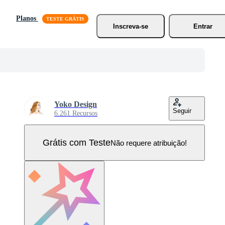
Planos
Inscreva-se
Entrar
Yoko Design
Seguir
6.261 Recursos
Grátis com Teste
Não requere atribuição!