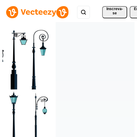
Inscreva-
E
se