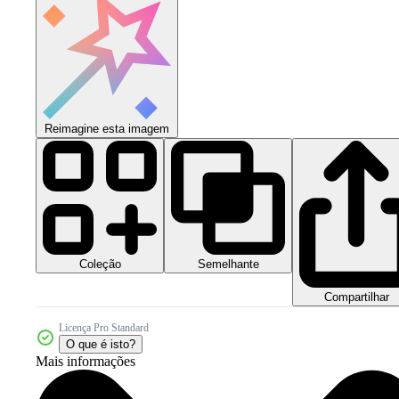
Reimagine esta imagem
Coleção
Semelhante
Compartilhar
Licença Pro Standard
O que é isto?
Mais informações