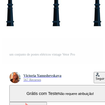
um conjunto de postes elétricos vintage Vetor Pro
Victoria Yanushevskaya
Seguir
567 Recursos
Grátis com Teste
Não requere atribuição!