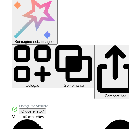
Reimagine esta imagem
Coleção
Semelhante
Compartilhar
Licença Pro Standard
O que é isto?
Mais informações