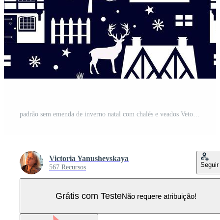
padrão sem emenda de inverno natal com chalés e veados Vetor Pro
Victoria Yanushevskaya
Seguir
567 Recursos
Grátis com Teste
Não requere atribuição!